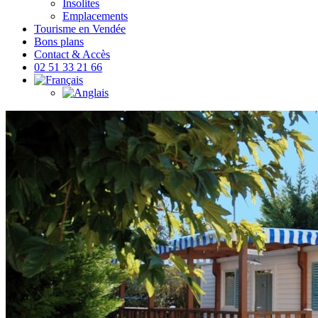
Insolites
Emplacements
Tourisme en Vendée
Bons plans
Contact & Accès
02 51 33 21 66