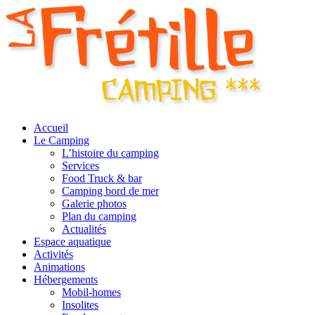
Accueil
Le Camping
L’histoire du camping
Services
Food Truck & bar
Camping bord de mer
Galerie photos
Plan du camping
Actualités
Espace aquatique
Activités
Animations
Hébergements
Mobil-homes
Insolites