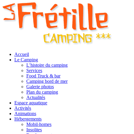
Accueil
Le Camping
L’histoire du camping
Services
Food Truck & bar
Camping bord de mer
Galerie photos
Plan du camping
Actualités
Espace aquatique
Activités
Animations
Hébergements
Mobil-homes
Insolites