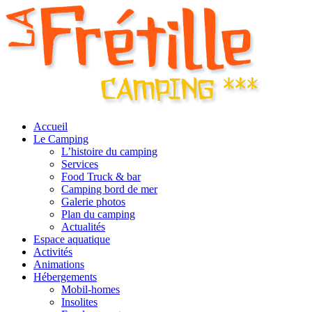
Accueil
Le Camping
L’histoire du camping
Services
Food Truck & bar
Camping bord de mer
Galerie photos
Plan du camping
Actualités
Espace aquatique
Activités
Animations
Hébergements
Mobil-homes
Insolites