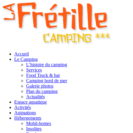
Accueil
Le Camping
L’histoire du camping
Services
Food Truck & bar
Camping bord de mer
Galerie photos
Plan du camping
Actualités
Espace aquatique
Activités
Animations
Hébergements
Mobil-homes
Insolites