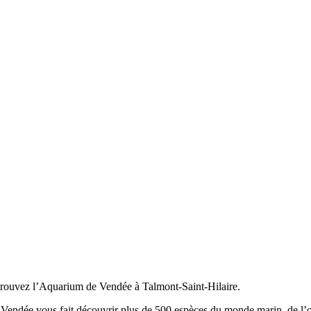
etrouvez l’Aquarium de Vendée à Talmont-Saint-Hilaire.
Vendée vous fait découvrir plus de 500 espèces du monde marin, de l’oc