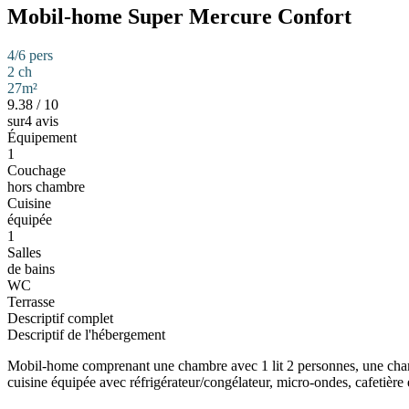
Mobil-home Super Mercure Confort
4/6 pers
2 ch
27m²
9.38
/
10
sur4 avis
Équipement
1
Couchage
hors chambre
Cuisine
équipée
1
Salles
de bains
WC
Terrasse
Descriptif complet
Descriptif de l'hébergement
Mobil-home comprenant une chambre avec 1 lit 2 personnes, une chamb
cuisine équipée avec réfrigérateur/congélateur, micro-ondes, cafetière 