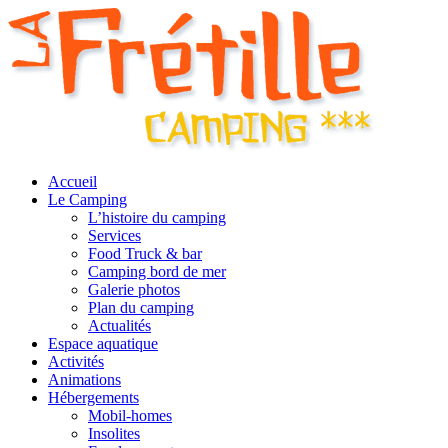
Accueil
Le Camping
L’histoire du camping
Services
Food Truck & bar
Camping bord de mer
Galerie photos
Plan du camping
Actualités
Espace aquatique
Activités
Animations
Hébergements
Mobil-homes
Insolites