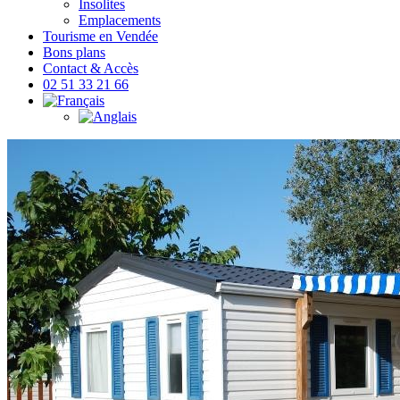
Insolites
Emplacements
Tourisme en Vendée
Bons plans
Contact & Accès
02 51 33 21 66