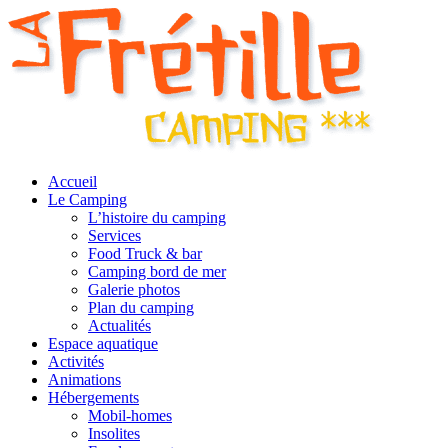
Accueil
Le Camping
L’histoire du camping
Services
Food Truck & bar
Camping bord de mer
Galerie photos
Plan du camping
Actualités
Espace aquatique
Activités
Animations
Hébergements
Mobil-homes
Insolites