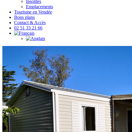
Insolites
Emplacements
Tourisme en Vendée
Bons plans
Contact & Accès
02 51 33 21 66