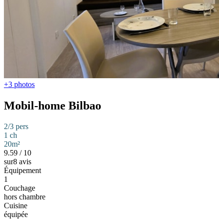
+3 photos
Mobil-home Bilbao
2/3 pers
1 ch
20m²
9.59
/
10
sur8 avis
Équipement
1
Couchage
hors chambre
Cuisine
équipée