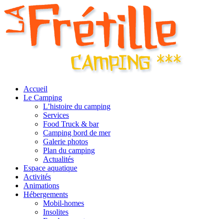
Accueil
Le Camping
L’histoire du camping
Services
Food Truck & bar
Camping bord de mer
Galerie photos
Plan du camping
Actualités
Espace aquatique
Activités
Animations
Hébergements
Mobil-homes
Insolites