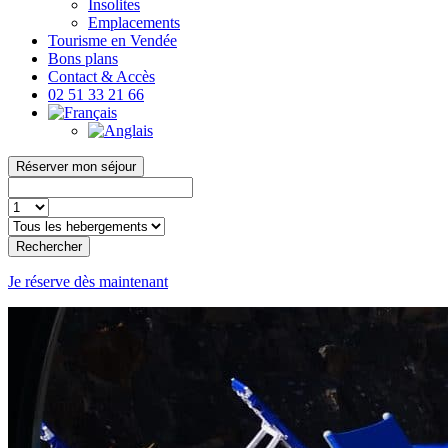
Insolites
Emplacements
Tourisme en Vendée
Bons plans
Contact & Accès
02 51 33 21 66
Réserver mon séjour
Rechercher
Je réserve dès maintenant